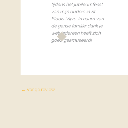
tijdens het jubileumfeest
van mijn ouders in St-
Eloois-Vijve.
In naam van
de ganse familie: dank je
wel! Iedereen heeft zich
goed geamuseerd!
←
Vorige review