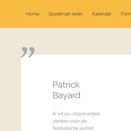
Home
Speelman Iwein
Kalender
Form
Patrick
Bayard
Ik wil jou nog eventjes
danken voor de
fantastische avond