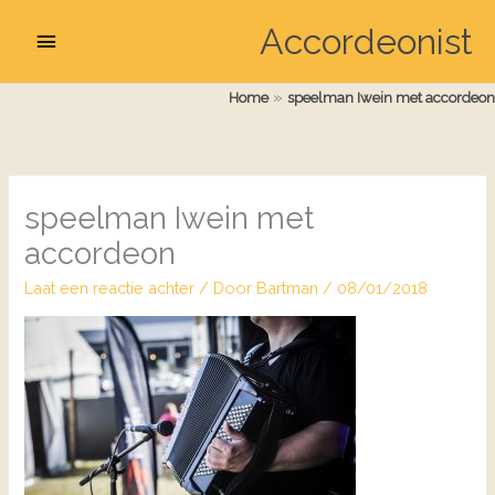
Accordeonist
Hoofdmenu
»
Home
speelman Iwein met accordeon
speelman Iwein met
accordeon
Laat een reactie achter
/ Door
Bartman
/
08/01/2018