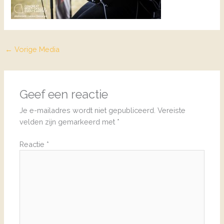
←
Vorige Media
Geef een reactie
Je e-mailadres wordt niet gepubliceerd.
Vereiste
velden zijn gemarkeerd met
*
Reactie
*