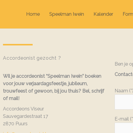
Home
Speelman Iwein
Kalender
Form
Accordeonist gezocht ?
Ben je o
Contacte
Wil je accordeonist “Speelman Iwein” boeken
voor jouw verjaardagsfeestje, jubileum,
Naam (*
trouwfeest of gewoon, bij jou thuis? Bel, schrijf
of mail!
Accordeons Viseur
Sauvegardestraat 17
E-mail (*
2870 Puurs