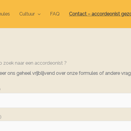
ules
Cultuur
FAQ
Contact – accordeonist gez
p zoek naar een accordeonist ?
er ons geheel vrijblijvend over onze formules of andere vrag
)
)